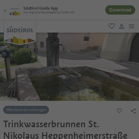
Südtirol Guide App
Download
Der digitale Reisebegleiter Südtirols
men
favorit
user lin
Öffentliche Einrichtungen
Trinkwasserbrunnen St.
Nikolaus Heppenheimerstraße