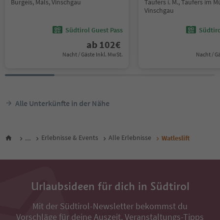
Burgeis, Mals, Vinschgau
Taufers i. M., Taufers im M
Vinschgau
Südtirol Guest Pass
Südtir
ab
102
€
Nacht / Gäste Inkl. MwSt.
Nacht / G
Alle Unterkünfte in der Nähe
...
Erlebnisse & Events
Alle Erlebnisse
Watleslift
Urlaubsideen für dich in Südtirol
Mit der Südtirol-Newsletter bekommst du
Vorschläge für deine Auszeit, Veranstaltungs-Tipps