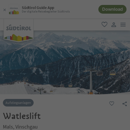
Südtirol Guide App
Download
Der digitale Reisebegleiter Südtirols
men
favorit
user lin
Aufstiegsanlagen
Watleslift
Mals, Vinschgau