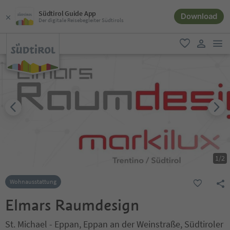
Südtirol Guide App
Download
Der digitale Reisebegleiter Südtirols
men
favorit
user lin
1
/
2
Wohnausstattung
Elmars Raumdesign
St. Michael - Eppan, Eppan an der Weinstraße, Südtiroler