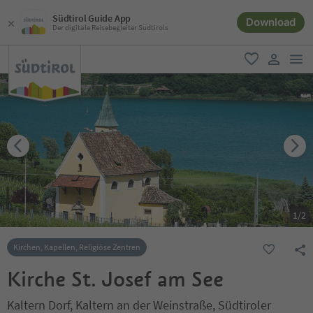
Südtirol Guide App
Download
Der digitale Reisebegleiter Südtirols
men
favorit
user lin
1
/
2
Kirchen, Kapellen, Religiöse Zentren
Kirche St. Josef am See
Kaltern Dorf, Kaltern an der Weinstraße, Südtiroler