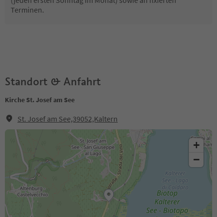
(jeden ersten Sonntag im Monat) sowie an fixierten
Terminen.
Standort & Anfahrt
Kirche St. Josef am See
St. Josef am See,39052,Kaltern
+
−