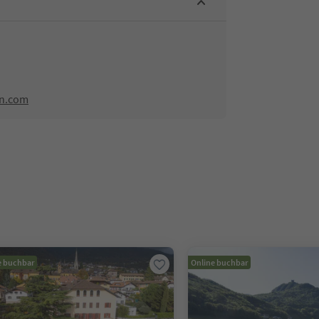
rn.com
e buchbar
Online buchbar