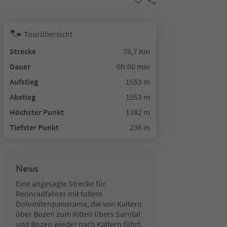
Tourübersicht
Strecke
76,7 Km
Dauer
0h:00 min
Aufstieg
1553 m
Abstieg
1553 m
Höchster Punkt
1382 m
Tiefster Punkt
236 m
News
Eine angesagte Strecke für
Rennradfahrer mit tollem
Dolomitenpanorama, die von Kaltern
über Bozen zum Ritten übers Sarntal
und Bozen wieder nach Kaltern führt.