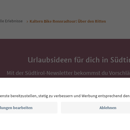
lle Erlebnisse
Kaltern Bike Rennradtour: Über den Ritten
Urlaubsideen für dich in Südti
Mit der Südtirol-Newsletter bekommst du Vorschlä
Auszeit, Veranstaltungs-Tipps und typische Rezepte
Postfach.
E-Mail Adresse
Jetzt anmelden