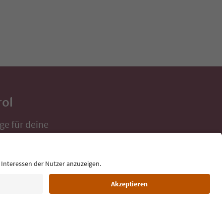
rol
ge für deine
 direkt ins