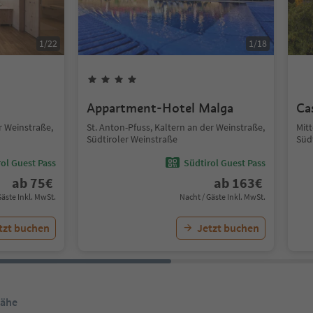
1
/
22
1
/
18
Appartment-Hotel Malga
Ca
r Weinstraße,
St. Anton-Pfuss, Kaltern an der Weinstraße,
Mitt
Südtiroler Weinstraße
Süd
ol Guest Pass
Südtirol Guest Pass
ab
75
€
ab
163
€
Gäste Inkl. MwSt.
Nacht / Gäste Inkl. MwSt.
tzt buchen
Jetzt buchen
Nähe