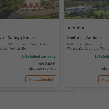
1
/
7
stel Sallegg Suites
Seehotel Ambach
erdorf, Kaltern an der Weinstraße,
Kalterer Klughammer, Kalter
tiroler Weinstraße
Weinstraße, Südtiroler Wein
Südtirol Guest Pass
Südti
ab
240
€
Nacht / Gäste Inkl. MwSt.
Nacht /
Jetzt buchen
J