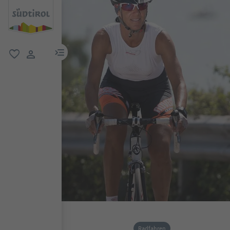
menu link
favorit
user link
Radfahren