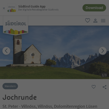
Südtirol Guide App
Download
Der digitale Reisebegleiter Südtirols
men
favorit
user lin
1
/
3
Wandern
Jochrunde
St. Peter - Villnöss, Villnöss, Dolomitenregion Lüsen