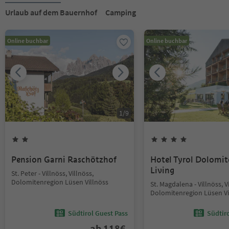
Urlaub auf dem Bauernhof
Camping
Online buchbar
Online buchbar
1
/
9
Pension Garni Raschötzhof
Hotel Tyrol Dolomit
Living
St. Peter - Villnöss, Villnöss,
Dolomitenregion Lüsen Villnöss
St. Magdalena - Villnöss, V
Dolomitenregion Lüsen Vi
Südtirol Guest Pass
Südtir
ab
118
€