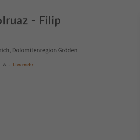
lruaz - Filip
.Ulrich, Dolomitenregion Gröden
&
...
Lies mehr