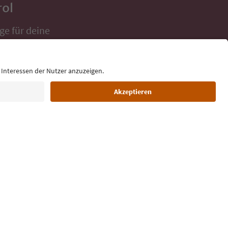
rol
ge für deine
 direkt ins
Sprache: Deutsch