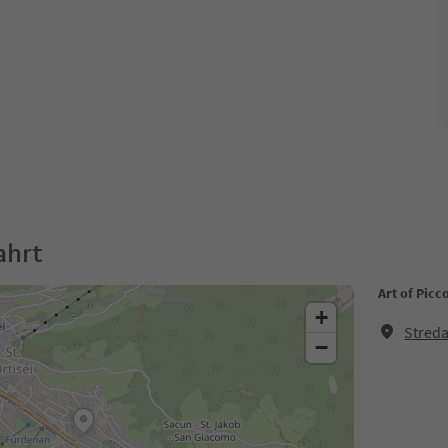
ahrt
Art of Picco
+
Streda
−