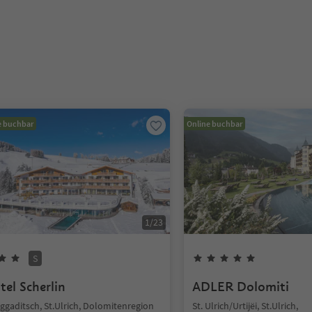
e buchbar
Online buchbar
1
/
23
S
tel Scherlin
ADLER Dolomiti
ggaditsch, St.Ulrich, Dolomitenregion
St. Ulrich/Urtijëi, St.Ulrich,