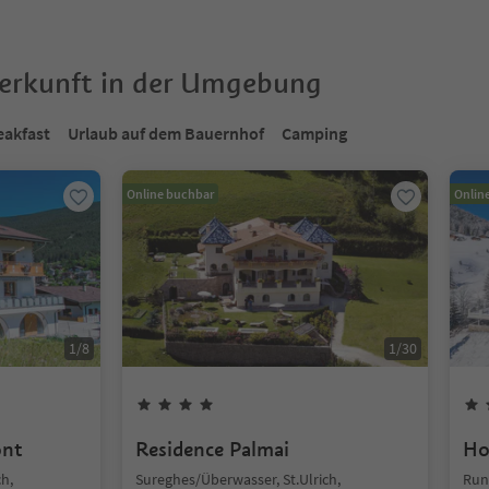
terkunft in der Umgebung
eakfast
Urlaub auf dem Bauernhof
Camping
Online buchbar
Onlin
1
/
8
1
/
30
ont
Residence Palmai
Ho
h,
Sureghes/Überwasser, St.Ulrich,
Run