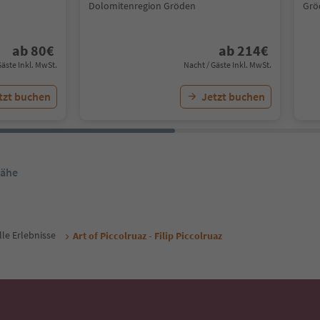
Dolomitenregion Gröden
Grö
ab
80
€
ab
214
€
Gäste Inkl. MwSt.
Nacht / Gäste Inkl. MwSt.
tzt buchen
Jetzt buchen
Nähe
lle Erlebnisse
Art of Piccolruaz - Filip Piccolruaz