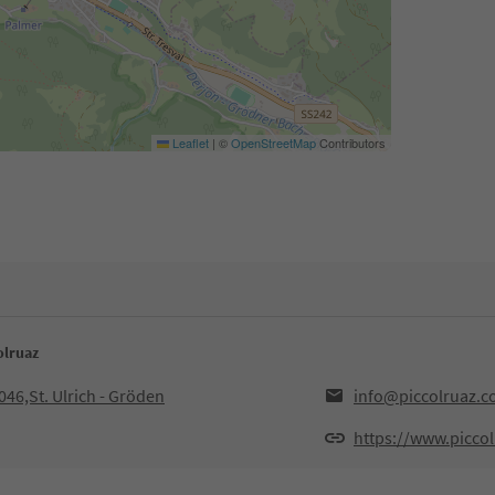
Leaflet
|
©
OpenStreetMap
Contributors
colruaz
46,St. Ulrich - Gröden
info@piccolruaz.
https://www.picco