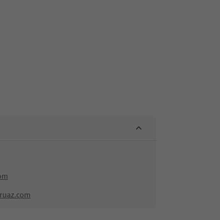
com
lruaz.com