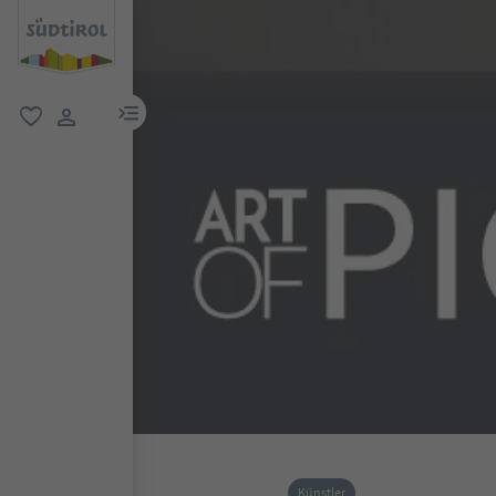
menu link
favorit
user link
Künstler