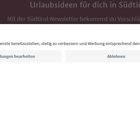
Urlaubsideen für dich in Südti
Mit der Südtirol-Newsletter bekommst du Vorschlä
Auszeit, Veranstaltungs-Tipps und typische Rezepte
Postfach.
E-Mail Adresse
Jetzt anmelden