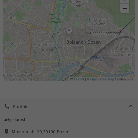
−
Leaflet
|
©
OpenStreetMap
Contributors
Kontakt
ar/ge kunst
Museumstr. 29,39100,Bozen