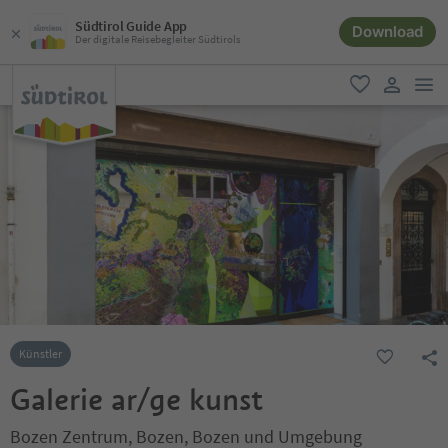
Südtirol Guide App
Download
Der digitale Reisebegleiter Südtirols
men
favorit
user lin
Künstler
Galerie ar/ge kunst
Bozen Zentrum, Bozen, Bozen und Umgebung