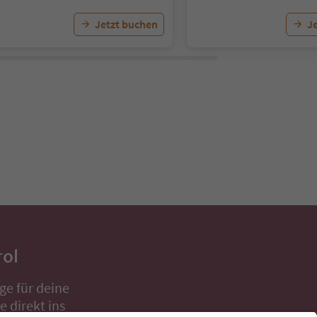
Jetzt buchen
J
rol
ge für deine
 direkt ins