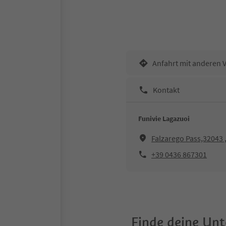
Anfahrt mit anderen 
Kontakt
Funivie Lagazuoi
Falzarego Pass,32043 
+39 0436 867301
Finde deine Un