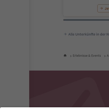
Je
Alle Unterkünfte in der 
Erlebnisse & Events
A