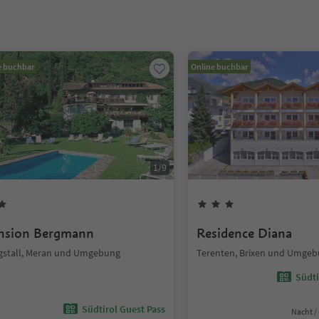
e buchbar
Online buchbar
1
/
9
nsion Bergmann
Residence Diana
gstall, Meran und Umgebung
Terenten, Brixen und Umge
Südti
Südtirol Guest Pass
Nacht /