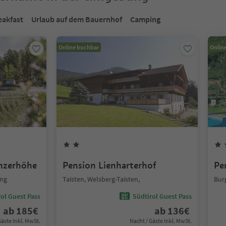
eakfast
Urlaub auf dem Bauernhof
Camping
Online buchbar
Onlin
nzerhöhe
Pension Lienharterhof
Pe
ng
Taisten, Welsberg-Taisten,
Bur
ol Guest Pass
Südtirol Guest Pass
ab
185
€
ab
136
€
Gäste Inkl. MwSt.
Nacht / Gäste Inkl. MwSt.