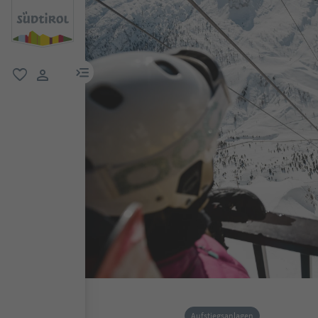
menu link
favorit
user link
Aufstiegsanlagen