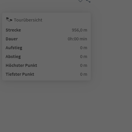
Tourübersicht
Strecke
956,0 m
Dauer
0h:00 min
Aufstieg
0 m
Abstieg
0 m
Höchster Punkt
0 m
Tiefster Punkt
0 m