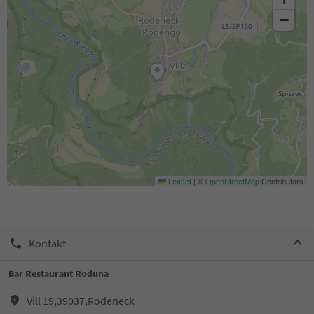
−
Leaflet
|
©
OpenStreetMap
Contributors
Kontakt
Bar Restaurant Roduna
Vill 19,39037,Rodeneck