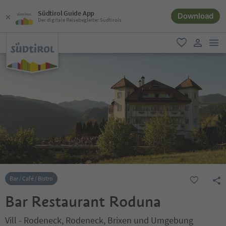
Südtirol Guide App
Download
Der digitale Reisebegleiter Südtirols
men
favorit
user lin
Bar / Café / Bistro
Bar Restaurant Roduna
Vill - Rodeneck, Rodeneck, Brixen und Umgebung