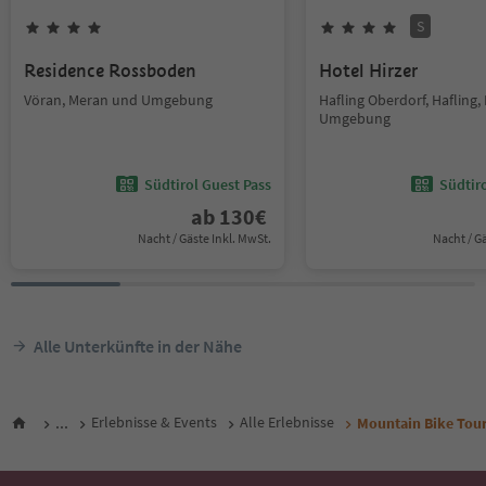
S
Residence Rossboden
Hotel Hirzer
Vöran, Meran und Umgebung
Hafling Oberdorf, Hafling
Umgebung
Südtirol Guest Pass
Südtir
ab
130
€
Nacht / Gäste Inkl. MwSt.
Nacht / G
Alle Unterkünfte in der Nähe
...
Erlebnisse & Events
Alle Erlebnisse
Mountain Bike Tour