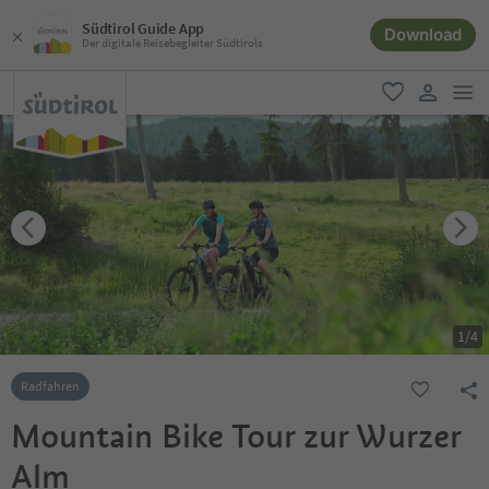
Südtirol Guide App
Download
Der digitale Reisebegleiter Südtirols
men
favorit
user lin
1
/
4
Radfahren
Mountain Bike Tour zur Wurzer
Alm