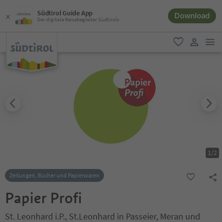
Südtirol Guide App
Download
Der digitale Reisebegleiter Südtirols
men
favorit
user lin
1
/
2
Zeitungen, Bücher und Papierwaren
Papier Profi
St. Leonhard i.P., St.Leonhard in Passeier, Meran und