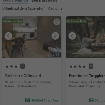
Hotel & Pension
Bed & Breakfast
Urlaub auf dem Bauernhof
Camping
Online buchbar
Online buchbar
1
/
26
S
S
Residence Grünwald
Farmhouse Torggler
St. Martin i.P., St.Martin in Passeier,
Schweinsteg, St.Leonhard 
Meran und Umgebung
Meran und Umgebung
Südtirol Guest Pass
Südtir