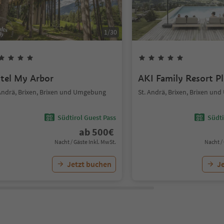
1
/
30
tel My Arbor
AKI Family Resort P
 Andrä, Brixen, Brixen und Umgebung
St. Andrä, Brixen, Brixen u
Südtirol Guest Pass
Südti
ab
500
€
Nacht / Gäste Inkl. MwSt.
Nacht /
Jetzt buchen
J