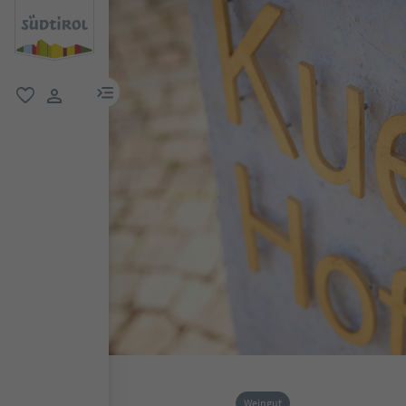
menu link
favorit
user link
Weingut