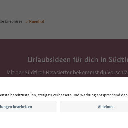
lle Erlebnisse
Kuenhof
Urlaubsideen für dich in Südti
Mit der Südtirol-Newsletter bekommst du Vorschlä
Auszeit, Veranstaltungs-Tipps und typische Rezepte
Postfach.
E-Mail Adresse
Jetzt anmelden