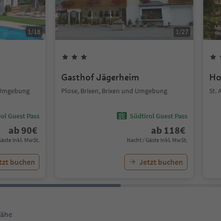
1
/
18
1
/
27
Gasthof Jägerheim
Ho
d Umgebung
Plose, Brixen, Brixen und Umgebung
St.
ol Guest Pass
Südtirol Guest Pass
ab
90
€
ab
118
€
Gäste Inkl. MwSt.
Nacht / Gäste Inkl. MwSt.
tzt buchen
Jetzt buchen
Nähe