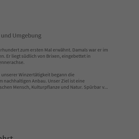
en und Umgebung
hrhundert zum ersten Mal erwähnt. Damals war er im
n. Er liegt südlich von Brixen, eingebettet in
ennerachse.
n unserer Winzertätigkeit begann die
 nachhaltigen Anbau. Unser Ziel ist eine
chen Mensch, Kulturpflanze und Natur. Spürbar v
...
ahrt