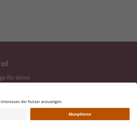
rol
ge für deine
 direkt ins