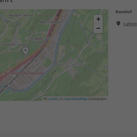
Kuenhof
+
Lahner
−
Leaflet
|
©
OpenStreetMap
Contributors