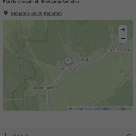
Pfarrkirche zum hl. Nikolaus in Kematen
Kematen,39049,Kematen
+
−
Leaflet
|
©
OpenStreetMap
Contributors
Kontakt