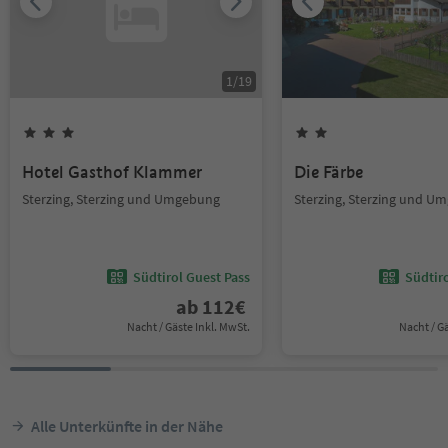
1
/
19
Hotel Gasthof Klammer
Die Färbe
Sterzing, Sterzing und Umgebung
Sterzing, Sterzing und U
Südtirol Guest Pass
Südtir
ab
112
€
Nacht / Gäste Inkl. MwSt.
Nacht / G
Alle Unterkünfte in der Nähe