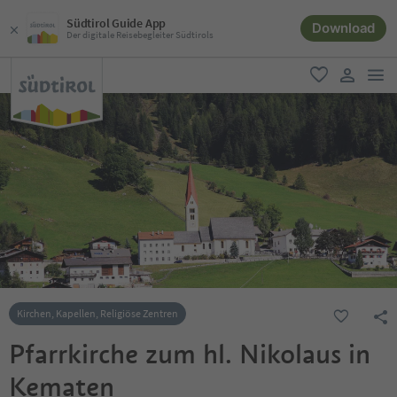
Südtirol Guide App
Download
Der digitale Reisebegleiter Südtirols
men
favorit
user lin
Kirchen, Kapellen, Religiöse Zentren
Pfarrkirche zum hl. Nikolaus in
Kematen