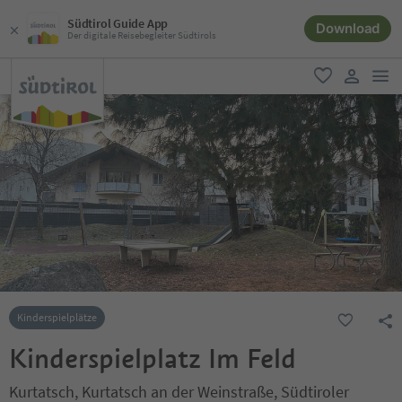
Südtirol Guide App
Download
Der digitale Reisebegleiter Südtirols
men
favorit
user lin
Kinderspielplätze
Kinderspielplatz Im Feld
Kurtatsch, Kurtatsch an der Weinstraße, Südtiroler