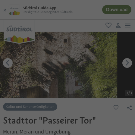
Südtirol Guide App
Download
Der digitale Reisebegleiter Südtirols
men
favorit
user lin
1
/
3
Kultur und Sehenswürdigkeiten
Stadttor "Passeirer Tor"
Meran, Meran und Umgebung