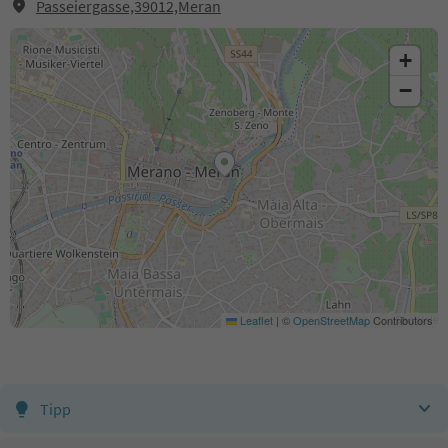
Passeiergasse,39012,Meran
+
−
Leaflet
|
©
OpenStreetMap
Contributors
Tipp