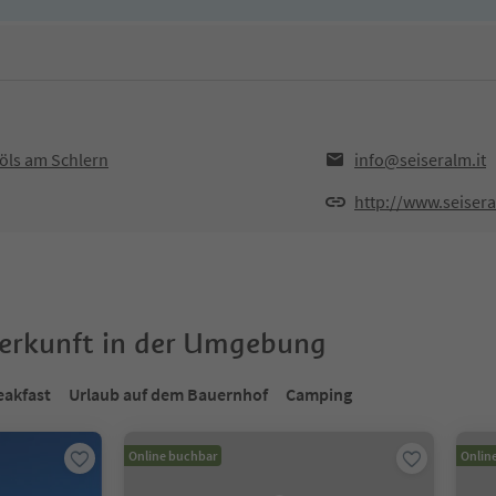
öls am Schlern
info@seiseralm.it
http://www.seisera
terkunft in der Umgebung
eakfast
Urlaub auf dem Bauernhof
Camping
Online buchbar
Onlin