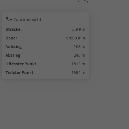
Tourübersicht
Strecke
5,9 Km
Dauer
0h:00 min
Aufstieg
108 m
Abstieg
243 m
Höchster Punkt
1815 m
Tiefster Punkt
1594 m