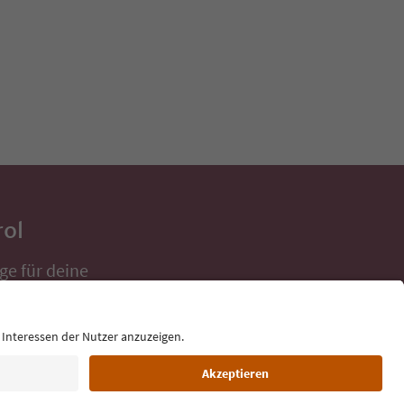
rol
ge für deine
 direkt ins