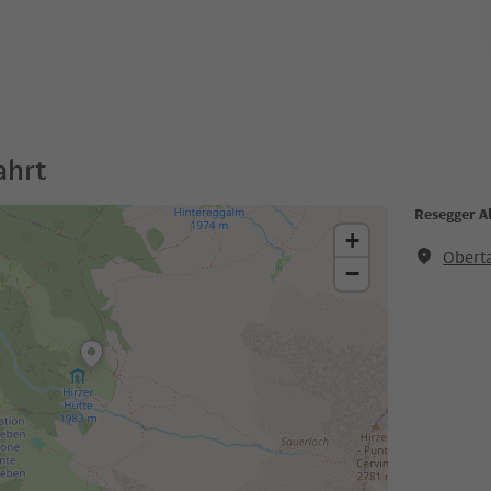
ahrt
Resegger A
+
Oberta
−