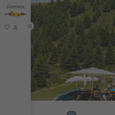
menu link
favorit
user link
Alm