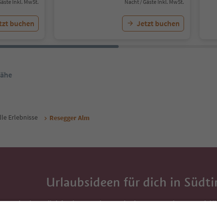
Gäste Inkl. MwSt.
Nacht / Gäste Inkl. MwSt.
tzt buchen
Jetzt buchen
Nähe
lle Erlebnisse
Resegger Alm
Urlaubsideen für dich in Südti
Mit der Südtirol-Newsletter bekommst du Vorschlä
Auszeit, Veranstaltungs-Tipps und typische Rezepte