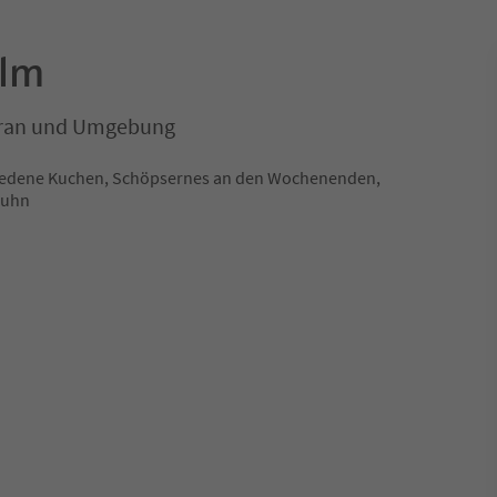
Alm
eran und Umgebung
chiedene Kuchen, Schöpsernes an den Wochenenden,
huhn