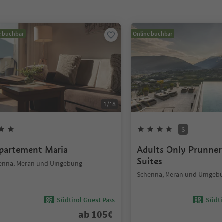
e buchbar
Online buchbar
1
/
18
S
partement Maria
Adults Only Prunner
Suites
enna, Meran und Umgebung
Schenna, Meran und Umgeb
Südtirol Guest Pass
Südti
ab
105
€