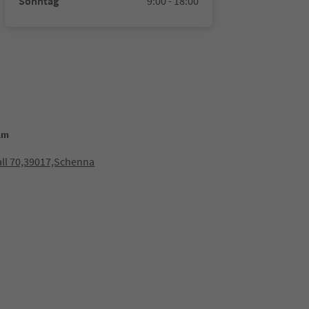
Sonntag
9:00 - 18:00
lm
ll 70,39017,Schenna