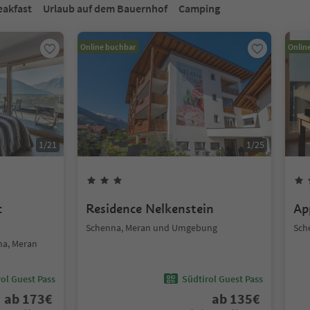
eakfast
Urlaub auf dem Bauernhof
Camping
Online buchbar
Onlin
1
/
21
1
/
25
c
Residence Nelkenstein
Ap
Schenna, Meran und Umgebung
Sch
na, Meran
ol Guest Pass
Südtirol Guest Pass
ab
173
€
ab
135
€