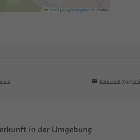
Leaflet
|
©
OpenStreetMap
Contributors
henna
karin.molgg@gmai
terkunft in der Umgebung