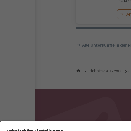
Nacht / 
Je
Alle Unterkünfte in der 
Erlebnisse & Events
A