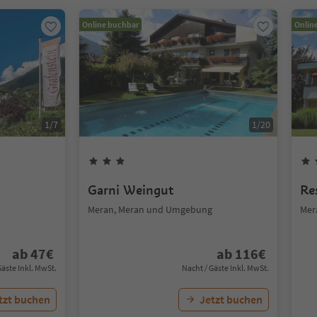
Online buchbar
Onlin
1
/
7
1
/
20
Garni Weingut
Re
Meran, Meran und Umgebung
Mer
ab
47
€
ab
116
€
Gäste Inkl. MwSt.
Nacht / Gäste Inkl. MwSt.
tzt buchen
Jetzt buchen