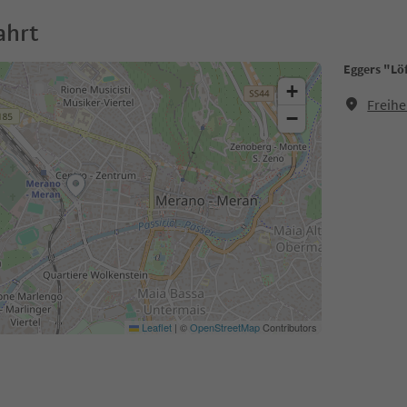
ahrt
Eggers "Löf
+
Freihe
−
Leaflet
|
©
OpenStreetMap
Contributors