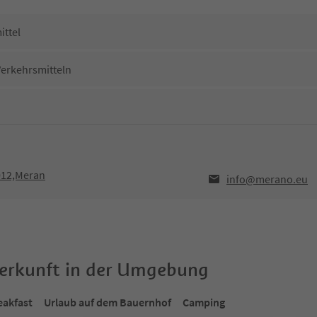
ittel
Verkehrsmitteln
9012,Meran
info@merano.eu
terkunft in der Umgebung
eakfast
Urlaub auf dem Bauernhof
Camping