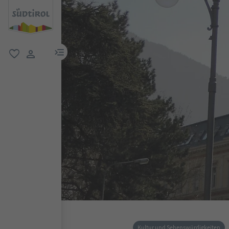
menu link
favorit
user link
Kultur und Sehenswürdigkeiten