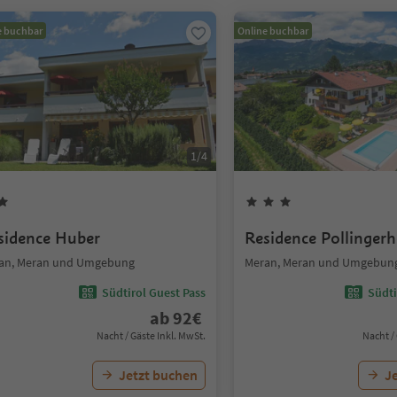
e buchbar
Online buchbar
1
/
4
sidence Huber
Residence Pollingerh
an, Meran und Umgebung
Meran, Meran und Umgebun
Südtirol Guest Pass
Südti
ab
92
€
Nacht / Gäste Inkl. MwSt.
Nacht /
Jetzt buchen
J