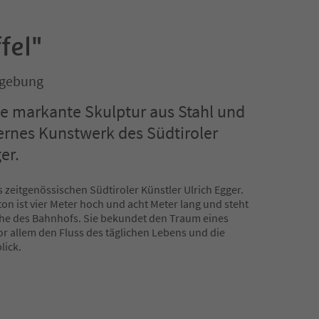
fel"
mgebung
ine markante Skulptur aus Stahl und
ernes Kunstwerk des Südtiroler
er.
s zeitgenössischen Südtiroler Künstler Ulrich Egger.
ton ist vier Meter hoch und acht Meter lang und steht
Nähe des Bahnhofs. Sie bekundet den Traum eines
or allem den Fluss des täglichen Lebens und die
lick.