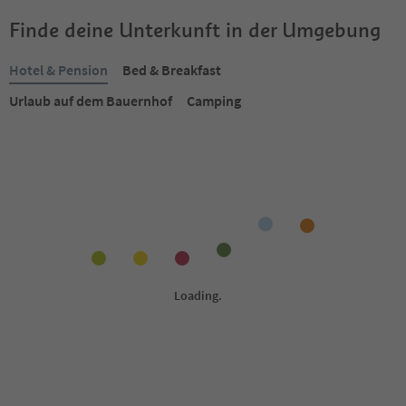
Finde deine Unterkunft in der Umgebung
Hotel & Pension
Bed & Breakfast
Urlaub auf dem Bauernhof
Camping
Online buchbar
Online buchbar
1
/
20
Hotel Monte 44
Garni Neidia
Wolkenstein Gröden,
Wolkenstein Gröden,
Dolomitenregion Gröden
Dolomitenregion Gröden