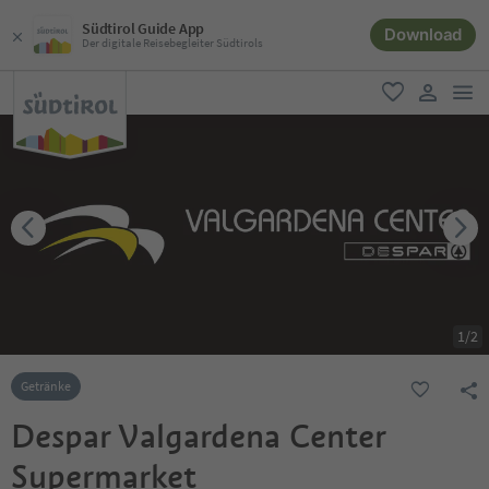
Südtirol Guide App
Download
Der digitale Reisebegleiter Südtirols
men
favorit
user lin
1
/
2
Getränke
Despar Valgardena Center
Supermarket