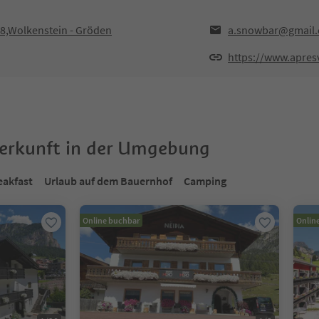
48,Wolkenstein - Gröden
a.snowbar@gmail
https://www.apresv
terkunft in der Umgebung
eakfast
Urlaub auf dem Bauernhof
Camping
Online buchbar
Onlin