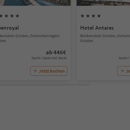
1
/
31
penroyal
Hotel Antares
kenstein Gröden, Dolomitenregion
Wolkenstein Gröden, Dolomi
den
Gröden
ab
446
€
Nacht / Gäste Inkl. MwSt.
Nacht /
Jetzt buchen
J