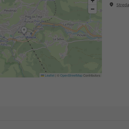
+
Streda
−
Leaflet
|
©
OpenStreetMap
Contributors