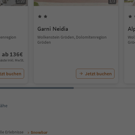
1
/
20
1
/
3
Garni Neidia
Al
tenregion
Wolkenstein Gröden, Dolomitenregion
Wol
Gröden
Grö
ab
136
€
Gäste Inkl. MwSt.
tzt buchen
Jetzt buchen
Nähe
lle Erlebnisse
Snowbar