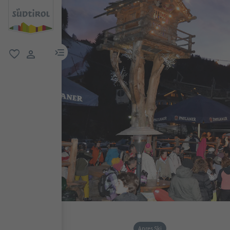
menu link
favorit
user link
Apres Ski