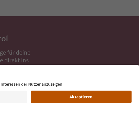
rol
ge für deine
 direkt ins