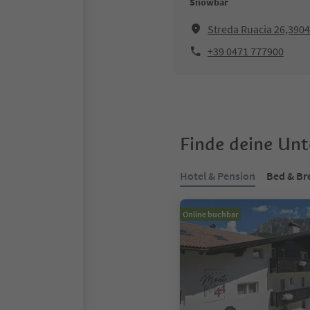
Snowbar
Streda Ruacia 26,390
+39 0471 777900
Finde deine Un
Hotel & Pension
Bed & Br
Online buchbar