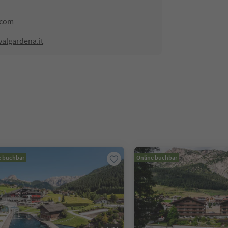
.com
algardena.it
e buchbar
Online buchbar