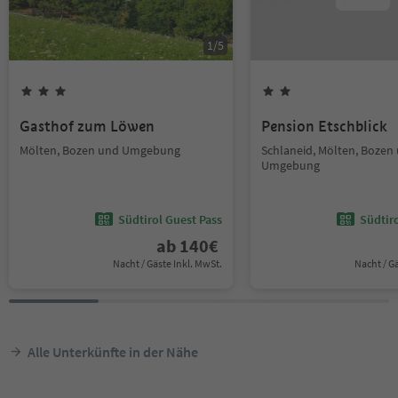
1
/
5
Gasthof zum Löwen
Pension Etschblick
Mölten, Bozen und Umgebung
Schlaneid, Mölten, Bozen
Umgebung
Südtirol Guest Pass
Südtir
ab
140
€
Nacht / Gäste Inkl. MwSt.
Nacht / G
Alle Unterkünfte in der Nähe