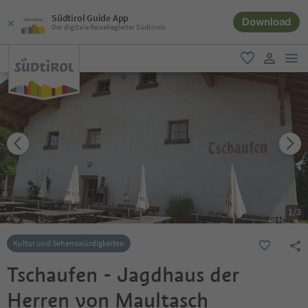
Südtirol Guide App
Download
Der digitale Reisebegleiter Südtirols
men
favorit
user lin
1
/
3
Kultur und Sehenswürdigkeiten
Tschaufen - Jagdhaus der
Herren von Maultasch