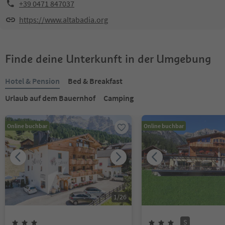
+39 0471 847037
https://www.altabadia.org
Finde deine Unterkunft in der Umgebung
Hotel & Pension
Bed & Breakfast
Urlaub auf dem Bauernhof
Camping
Online buchbar
Online buchbar
1
/
26
S