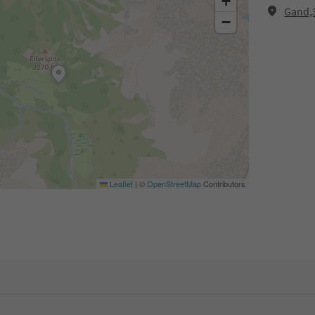
+
Gand,3
−
Leaflet
|
©
OpenStreetMap
Contributors