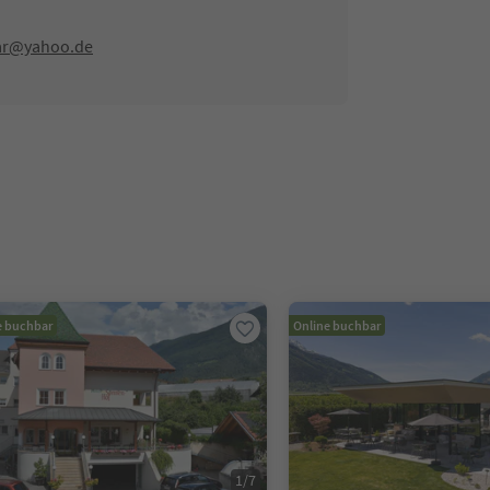
ar@yahoo.de
e buchbar
Online buchbar
1
/
7