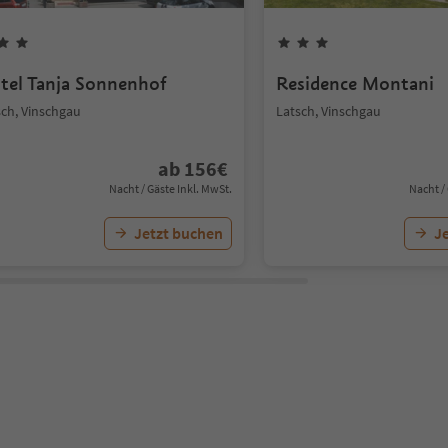
tel Tanja Sonnenhof
Residence Montani
sch, Vinschgau
Latsch, Vinschgau
ab
156
€
Nacht / Gäste Inkl. MwSt.
Nacht /
Jetzt buchen
J