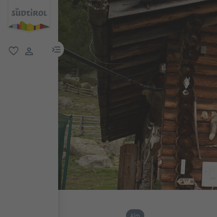
menu link
favorit
user link
Alm