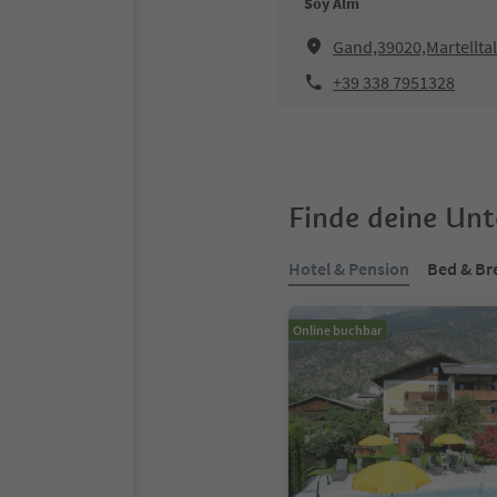
Soy Alm
Gand,39020,Martelltal
+39 338 7951328
Finde deine Un
Hotel & Pension
Bed & Br
Online buchbar