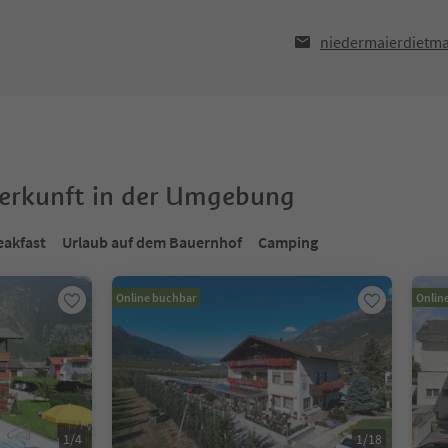
niedermaierdietm
terkunft in der Umgebung
eakfast
Urlaub auf dem Bauernhof
Camping
Online buchbar
Onlin
1
/
4
1
/
18