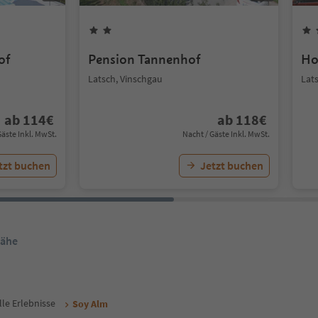
of
Pension Tannenhof
Ho
Latsch, Vinschgau
Lat
ab
114
€
ab
118
€
Gäste Inkl. MwSt.
Nacht / Gäste Inkl. MwSt.
tzt buchen
Jetzt buchen
Nähe
lle Erlebnisse
Soy Alm