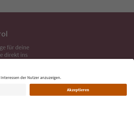
rol
ge für deine
 direkt ins