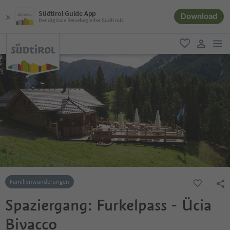
Südtirol Guide App
Download
Der digitale Reisebegleiter Südtirols
men
favorit
user lin
Familienwanderungen
Spaziergang: Furkelpass - Ücia
Bivacco