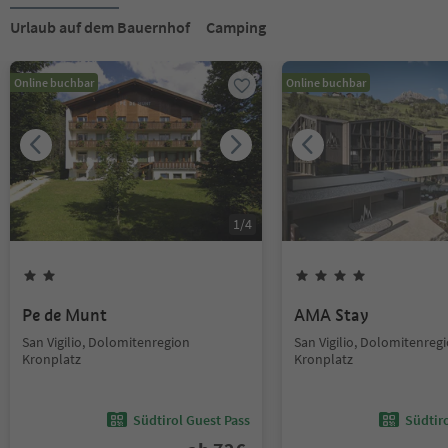
Urlaub auf dem Bauernhof
Camping
Online buchbar
Online buchbar
1
/
4
Pe de Munt
AMA Stay
San Vigilio, Dolomitenregion
San Vigilio, Dolomitenreg
Kronplatz
Kronplatz
Südtirol Guest Pass
Südtir