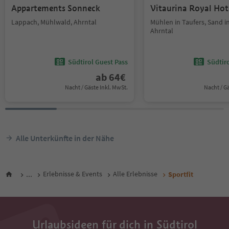
Appartements Sonneck
Vitaurina Royal Hot
Lappach, Mühlwald, Ahrntal
Mühlen in Taufers, Sand in
Ahrntal
Südtirol Guest Pass
Südtir
ab
64
€
Nacht / Gäste Inkl. MwSt.
Nacht / G
Alle Unterkünfte in der Nähe
...
Erlebnisse & Events
Alle Erlebnisse
Sportfit
Urlaubsideen für dich in Südtirol