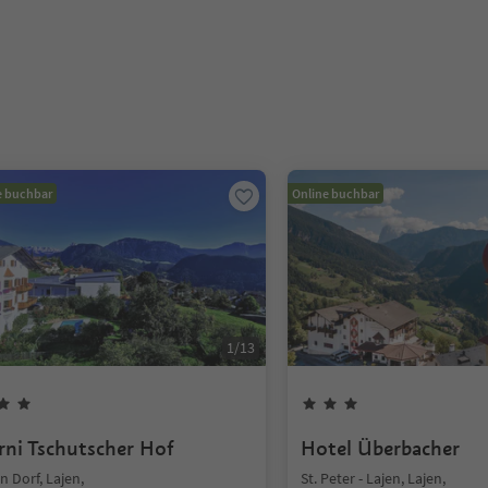
e buchbar
Online buchbar
1
/
13
rni Tschutscher Hof
Hotel Überbacher
n Dorf, Lajen,
St. Peter - Lajen, Lajen,