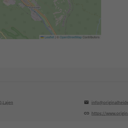
Leaflet
|
©
OpenStreetMap
Contributors
0,Lajen
info@originalheid
https://www.origi