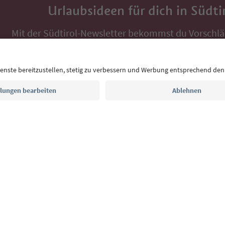
Urlaubsideen für dich in Südti
Mit der Südtirol-Newsletter bekommst du Vorschlä
Auszeit, Veranstaltungs-Tipps und typische Rezepte
Postfach.
E-Mail Adresse
Jetzt anmelden