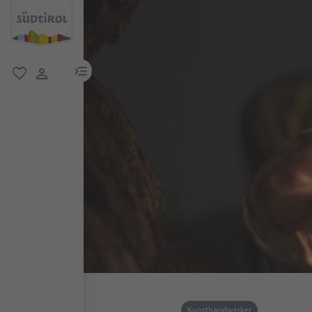
menu link
favorit
user link
Kunsthandwerker