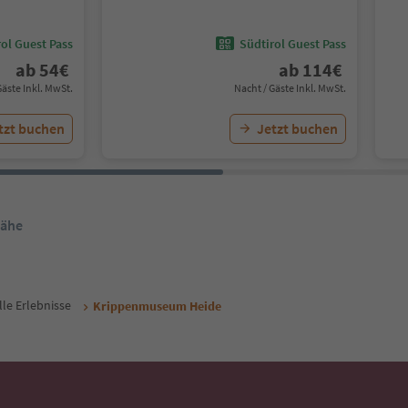
ol Guest Pass
Südtirol Guest Pass
ab
54
€
ab
114
€
Gäste Inkl. MwSt.
Nacht / Gäste Inkl. MwSt.
tzt buchen
Jetzt buchen
Nähe
lle Erlebnisse
Krippenmuseum Heide