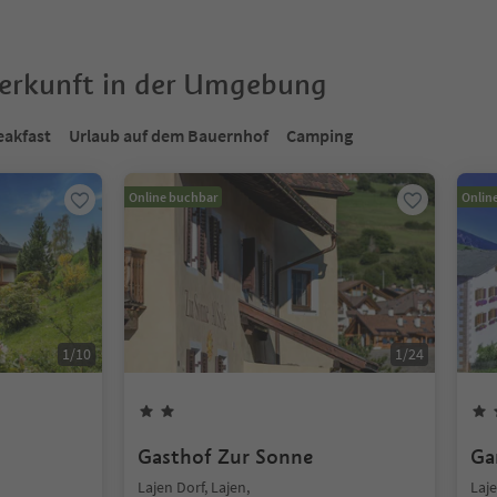
terkunft in der Umgebung
eakfast
Urlaub auf dem Bauernhof
Camping
Online buchbar
Onlin
1
/
10
1
/
24
Gasthof Zur Sonne
Ga
Lajen Dorf, Lajen,
Laje