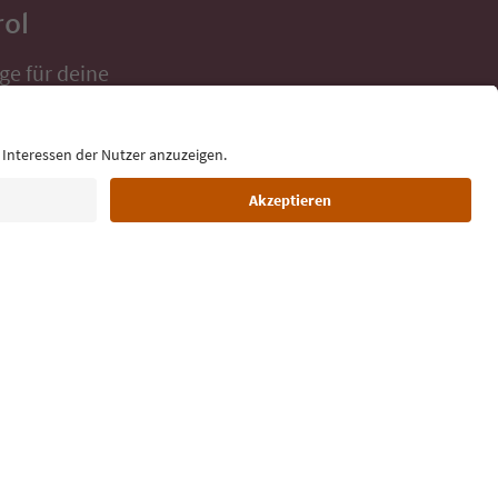
rol
ge für deine
 direkt ins
Sprache: Deutsch