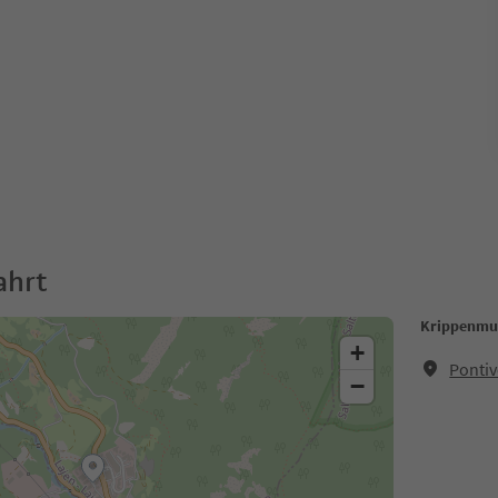
ahrt
Krippenmu
+
Pontiv
−