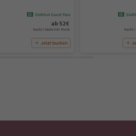
Südtirol Guest Pass
Südti
ab
52
€
Nacht / Gäste Inkl. MwSt.
Nacht /
Jetzt buchen
J