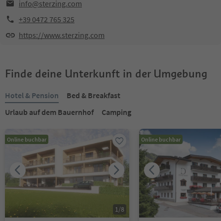
info@sterzing.com
+39 0472 765 325
https://www.sterzing.com
Finde deine Unterkunft in der Umgebung
Hotel & Pension
Bed & Breakfast
Urlaub auf dem Bauernhof
Camping
Online buchbar
Online buchbar
1
/
8