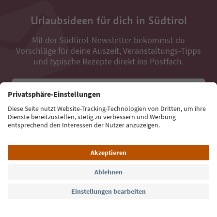
Urlaubsideen für dich in Südtirol
Mit der Südtirol-Newsletter bekommst du
Vorschläge für deine Auszeit, Veranstaltungs-Tipps
und typische Rezepte direkt ins Postfach.
E-Mail Adresse
Jetzt anmelden