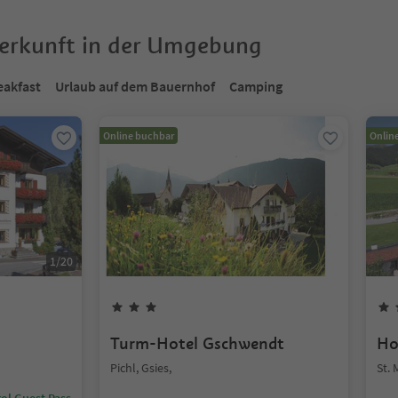
terkunft in der Umgebung
eakfast
Urlaub auf dem Bauernhof
Camping
Online buchbar
Onlin
1
/
20
Turm-Hotel Gschwendt
Ho
Pichl, Gsies,
St. 
ol Guest Pass