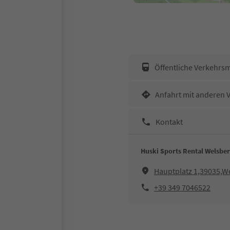
Öffentliche Verkehrsm
Anfahrt mit anderen 
Kontakt
Huski Sports Rental Welsbe
Hauptplatz 1,39035,W
+39 349 7046522