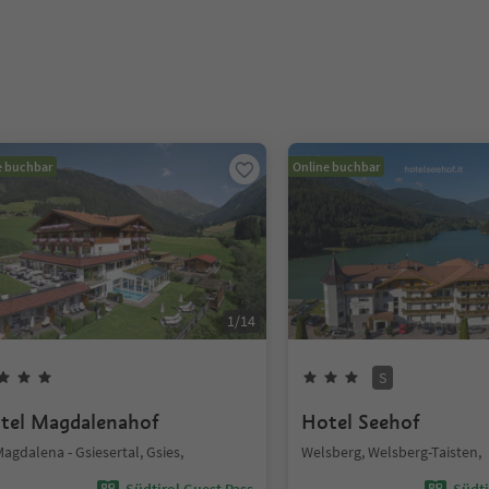
e buchbar
Online buchbar
1
/
14
S
tel Magdalenahof
Hotel Seehof
Magdalena - Gsiesertal, Gsies,
Welsberg, Welsberg-Taisten,
Südtirol Guest Pass
Südti