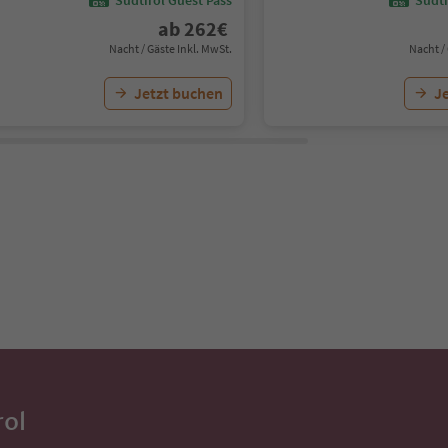
ab
262
€
Nacht / Gäste Inkl. MwSt.
Nacht /
Jetzt buchen
J
rol