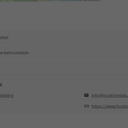
ittel
Verkehrsmitteln
rg
elsberg
info@huskirentals
https://www.huski