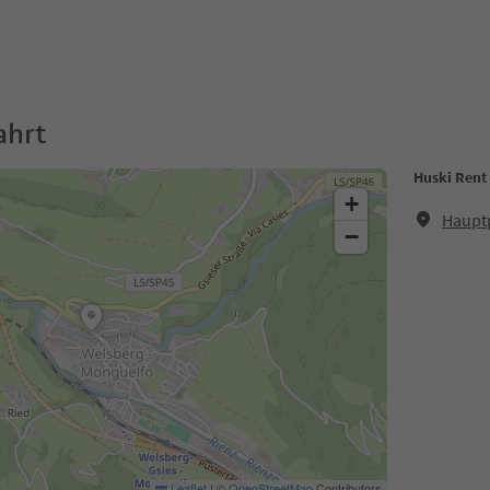
ahrt
Huski Rent 
+
Hauptp
−
Leaflet
|
©
OpenStreetMap
Contributors