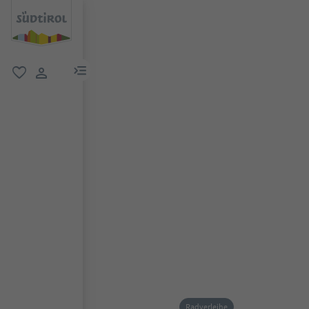
menu link
favorit
user link
Radverleihe