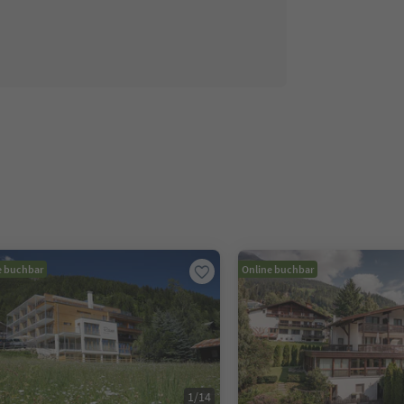
e buchbar
Online buchbar
1
/
14