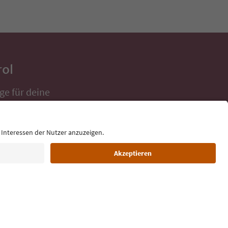
rol
ge für deine
 direkt ins