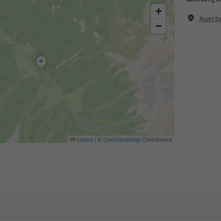
+
Auerbe
−
Leaflet
|
©
OpenStreetMap
Contributors