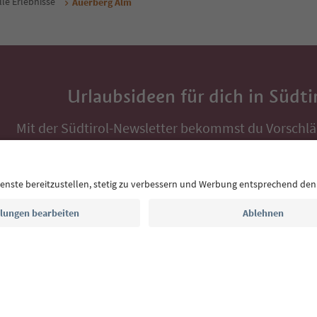
lle Erlebnisse
Auerberg Alm
Urlaubsideen für dich in Südti
Mit der Südtirol-Newsletter bekommst du Vorschlä
Auszeit, Veranstaltungs-Tipps und typische Rezepte
Postfach.
E-Mail Adresse
Jetzt anmelden