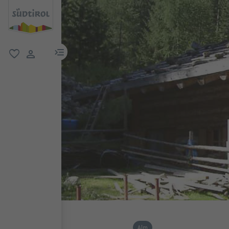
menu link
favorit
user link
Alm