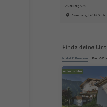
Auerberg Alm
Auerberg,39016,St. N
Finde deine Un
Hotel & Pension
Bed & Br
Online buchbar