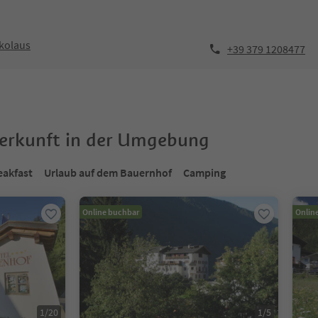
ikolaus
+39 379 1208477
terkunft in der Umgebung
eakfast
Urlaub auf dem Bauernhof
Camping
Online buchbar
Onlin
1
/
20
1
/
5