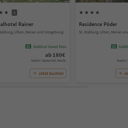
S
talhotel Rainer
Residence Pöder
 Walburg, Ulten, Meran und Umgebung
St. Walburg, Ulten, Meran 
Südtirol Guest Pass
Südti
ab
180
€
Nacht / Gäste Inkl. MwSt.
Nacht /
Jetzt buchen
J