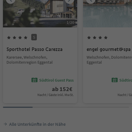
1
/
20
S
Sporthotel Passo Carezza
engel gourmet&spa
Karersee, Welschnofen,
Welschnofen, Dolomitenr
Dolomitenregion Eggental
Eggental
Südtirol Guest Pass
Südtir
ab
152
€
Nacht / Gäste Inkl. MwSt.
Nacht / G
Alle Unterkünfte in der Nähe