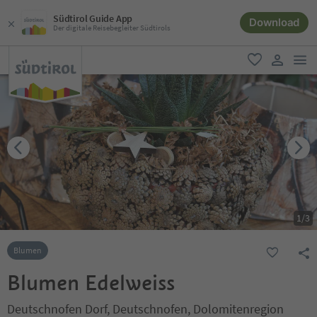
Südtirol Guide App
Download
Der digitale Reisebegleiter Südtirols
men
favorit
user lin
1
/
3
Blumen
Blumen Edelweiss
Deutschnofen Dorf, Deutschnofen, Dolomitenregion