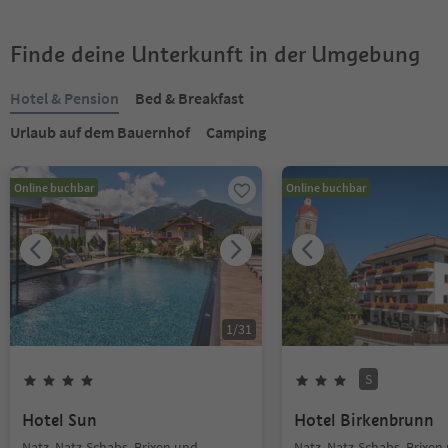
Finde deine Unterkunft in der Umgebung
Hotel & Pension
Bed & Breakfast
Urlaub auf dem Bauernhof
Camping
Online buchbar
Online buchbar
1
/
31
S
Hotel Sun
Hotel Birkenbrunn
Natz, Natz-Schabs, Brixen und
Natz, Natz-Schabs, Brixen