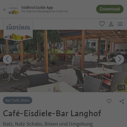
Südtirol Guide App
Download
Der digitale Reisebegleiter Südtirols
men
favorit
user lin
1
/
4
Bar / Café / Bistro
Café-Eisdiele-Bar Langhof
Natz, Natz-Schabs, Brixen und Umgebung