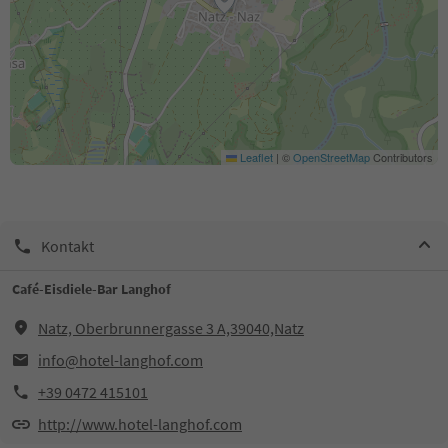
Leaflet
|
©
OpenStreetMap
Contributors
Kontakt
Café-Eisdiele-Bar Langhof
Natz, Oberbrunnergasse 3 A,39040,Natz
info@hotel-langhof.com
+39 0472 415101
http://www.hotel-langhof.com