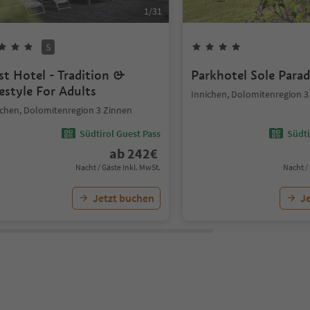
1
/
31
S
st Hotel - Tradition &
Parkhotel Sole Parad
festyle For Adults
Innichen, Dolomitenregion 3
ichen, Dolomitenregion 3 Zinnen
Südtirol Guest Pass
Südti
ab
242
€
Nacht / Gäste Inkl. MwSt.
Nacht /
Jetzt buchen
J