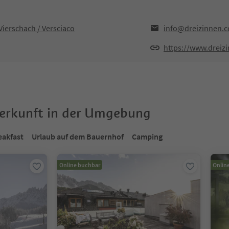
ierschach / Versciaco
info@dreizinnen.
https://www.dreiz
terkunft in der Umgebung
eakfast
Urlaub auf dem Bauernhof
Camping
Online buchbar
Onlin