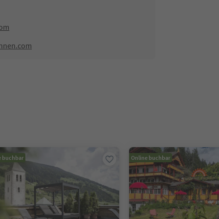
com
innen.com
e buchbar
Online buchbar