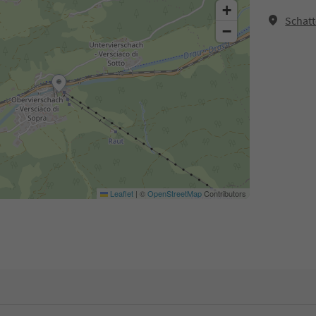
+
Schatt
−
Leaflet
|
©
OpenStreetMap
Contributors