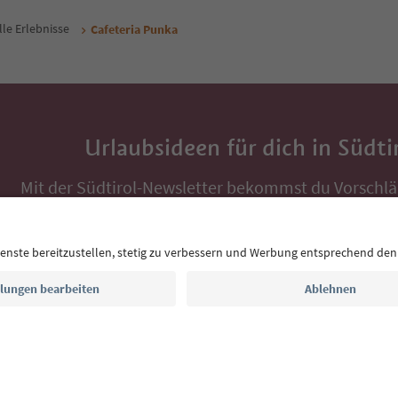
lle Erlebnisse
Cafeteria Punka
Urlaubsideen für dich in Südti
Mit der Südtirol-Newsletter bekommst du Vorschlä
Auszeit, Veranstaltungs-Tipps und typische Rezepte
Postfach.
E-Mail Adresse
Jetzt anmelden