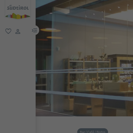
menu link
favorit
user link
Bar / Café / Bistro