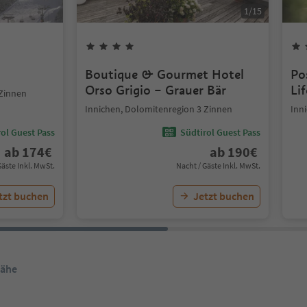
1
/
15
Boutique & Gourmet Hotel
Po
Orso Grigio – Grauer Bär
Li
 Zinnen
Innichen, Dolomitenregion 3 Zinnen
Inn
ol Guest Pass
Südtirol Guest Pass
ab
174
€
ab
190
€
Gäste Inkl. MwSt.
Nacht / Gäste Inkl. MwSt.
tzt buchen
Jetzt buchen
Nähe