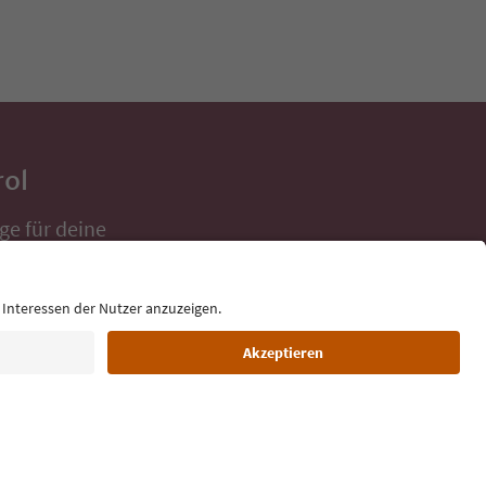
rol
ge für deine
 direkt ins