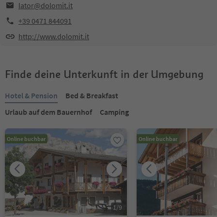
lator@dolomit.it
+39 0471 844091
http://www.dolomit.it
Finde deine Unterkunft in der Umgebung
Hotel & Pension
Bed & Breakfast
Urlaub auf dem Bauernhof
Camping
Online buchbar
Online buchbar
1
/
9