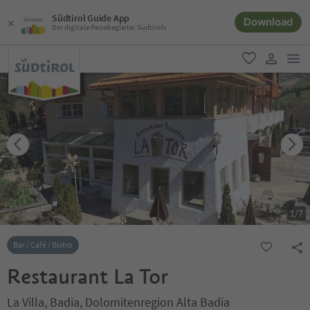
Südtirol Guide App
Download
Der digitale Reisebegleiter Südtirols
men
favorit
user lin
1
/
7
Bar / Café / Bistro
Restaurant La Tor
La Villa, Badia, Dolomitenregion Alta Badia