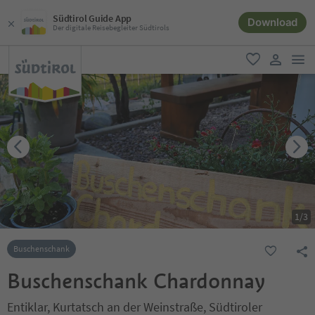
Südtirol Guide App
Download
Der digitale Reisebegleiter Südtirols
men
favorit
user lin
1
/
3
Buschenschank
Buschenschank Chardonnay
Entiklar, Kurtatsch an der Weinstraße, Südtiroler