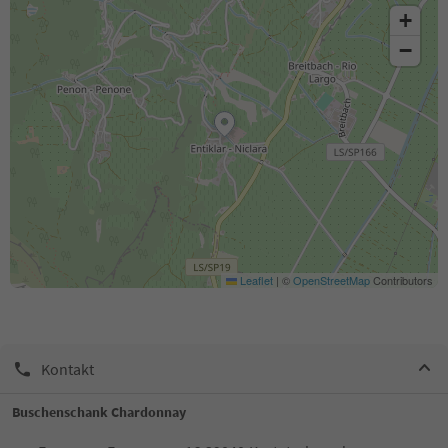
+
−
Leaflet
|
©
OpenStreetMap
Contributors
Kontakt
Buschenschank Chardonnay