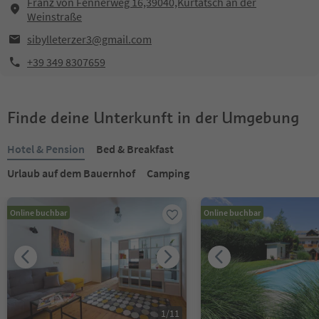
Franz von Fennerweg 16,39040,Kurtatsch an der
Weinstraße
sibylleterzer3@gmail.com
+39 349 8307659
Finde deine Unterkunft in der Umgebung
Hotel & Pension
Bed & Breakfast
Urlaub auf dem Bauernhof
Camping
Online buchbar
Online buchbar
1
/
11