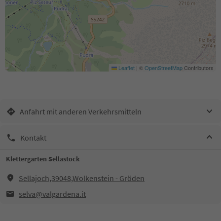
Leaflet
|
©
OpenStreetMap
Contributors
Anfahrt mit anderen Verkehrsmitteln
Kontakt
Klettergarten Sellastock
Sellajoch,39048,Wolkenstein - Gröden
selva@valgardena.it