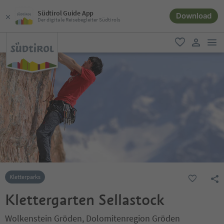
Südtirol Guide App
Download
Der digitale Reisebegleiter Südtirols
men
favorit
user lin
Kletterparks
Klettergarten Sellastock
Wolkenstein Gröden, Dolomitenregion Gröden