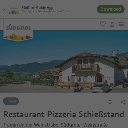
Südtirol Guide App
Download
Der digitale Reisebegleiter Südtirols
men
favorit
user lin
Pizzeria
Restaurant Pizzeria Schießstand
Tramin an der Weinstraße, Südtiroler Weinstraße