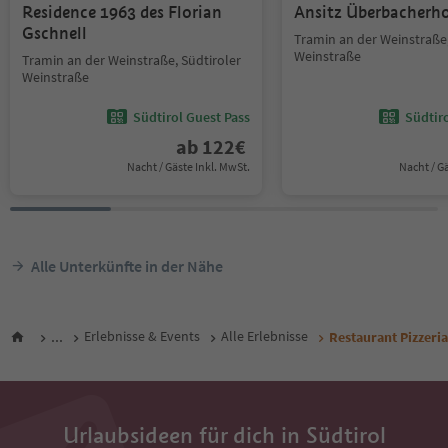
Residence 1963 des Florian
Ansitz Überbacherh
Gschnell
Tramin an der Weinstraße,
Weinstraße
Tramin an der Weinstraße, Südtiroler
Weinstraße
Südtirol Guest Pass
Südtir
ab
122
€
Nacht / Gäste Inkl. MwSt.
Nacht / G
Alle Unterkünfte in der Nähe
...
Erlebnisse & Events
Alle Erlebnisse
Restaurant Pizzeri
Urlaubsideen für dich in Südtirol