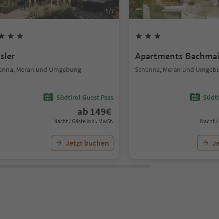
1
/
7
sler
Apartments Bachmai
enna, Meran und Umgebung
Schenna, Meran und Umgeb
Südtirol Guest Pass
Südti
ab
149
€
Nacht / Gäste Inkl. MwSt.
Nacht /
Jetzt buchen
J