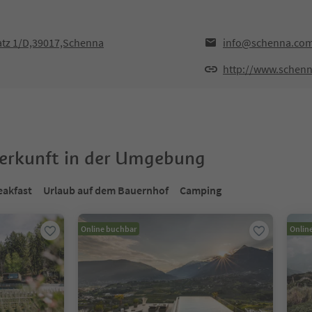
atz 1/D,39017,Schenna
info@schenna.co
http://www.schen
terkunft in der Umgebung
eakfast
Urlaub auf dem Bauernhof
Camping
Online buchbar
Onlin