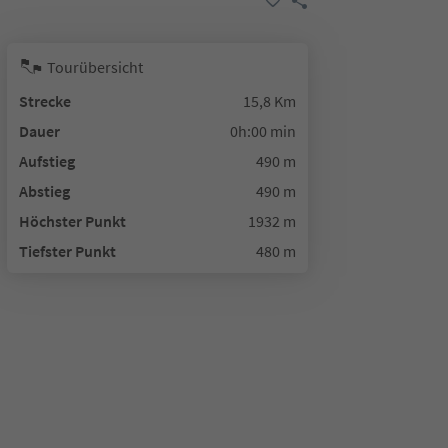
Tourübersicht
Strecke
15,8 Km
Dauer
0h:00 min
Aufstieg
490 m
Abstieg
490 m
Höchster Punkt
1932 m
Tiefster Punkt
480 m