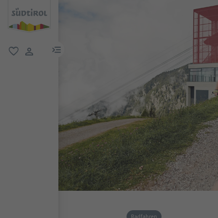
menu link
favorit
user link
Radfahren