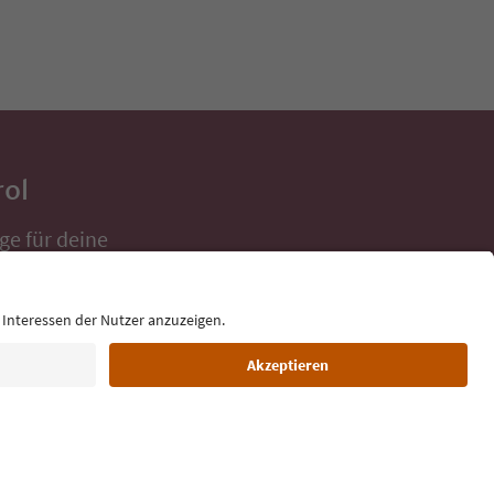
rol
ge für deine
 direkt ins