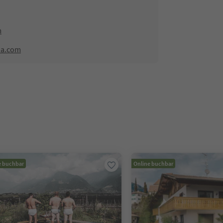
m
na.com
e buchbar
Online buchbar