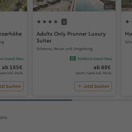
1
/
20
S
nzerhöhe
Adults Only Prunner Luxury
Ho
Suites
ng
Sch
Schenna, Meran und Umgebung
ol Guest Pass
Südtirol Guest Pass
ab
185
€
ab
88
€
Gäste Inkl. MwSt.
Nacht / Gäste Inkl. MwSt.
tzt buchen
Jetzt buchen
Nähe