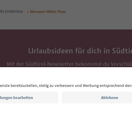
lle Erlebnisse
Meraner Hütte-Tour
Urlaubsideen für dich in Südti
Mit der Südtirol-Newsletter bekommst du Vorschlä
Auszeit, Veranstaltungs-Tipps und typische Rezepte
Postfach.
E-Mail Adresse
Jetzt anmelden