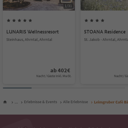
1
/
31
LUNARIS Wellnessresort
STOANA Residence
Steinhaus, Ahrntal, Ahrntal
St. Jakob - Ahrntal, Ahrnt
ab
402
€
Nacht / Gäste Inkl. MwSt.
Nacht / G
...
Erlebnisse & Events
Alle Erlebnisse
Leimgruber Cafè Bä