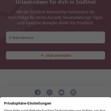
Urlaubsideen für dich in Südtirol
Mit der Südtirol-Newsletter bekommst du
Vorschläge für deine Auszeit, Veranstaltungs-Tipps
und typische Rezepte direkt ins Postfach.
E-Mail Adresse
Jetzt anmelden
Sprache: Deutsch