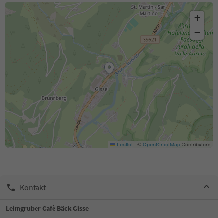
+
−
Leaflet
|
©
OpenStreetMap
Contributors
Kontakt
Leimgruber Cafè Bäck Gisse