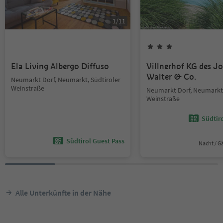
1
/
11
Ela Living Albergo Diffuso
Villnerhof KG des J
Walter & Co.
Neumarkt Dorf, Neumarkt, Südtiroler
Weinstraße
Neumarkt Dorf, Neumarkt,
Weinstraße
Südtir
Südtirol Guest Pass
Nacht / G
Alle Unterkünfte in der Nähe