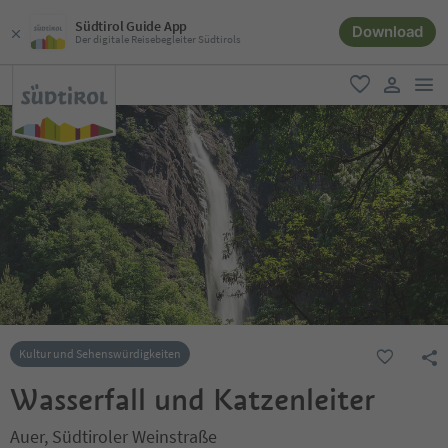
Südtirol Guide App
Download
Der digitale Reisebegleiter Südtirols
men
favorit
user lin
Kultur und Sehenswürdigkeiten
Wasserfall und Katzenleiter
Auer, Südtiroler Weinstraße