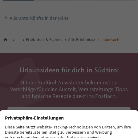
Alle Unterkünfte in der Nähe
...
Erlebnisse & Events
Alle Erlebnisse
Lanebach
Urlaubsideen für dich in Südtirol
Mit der Südtirol-Newsletter bekommst du
Vorschläge für deine Auszeit, Veranstaltungs-Tipps
und typische Rezepte direkt ins Postfach.
E-Mail Adresse
Jetzt anmelden