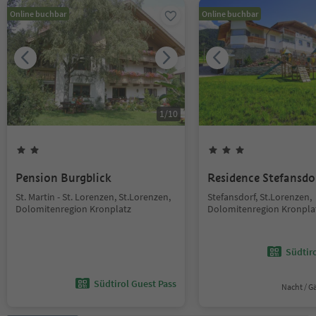
Online buchbar
Online buchbar
1
/
10
Pension Burgblick
Residence Stefansdo
St. Martin - St. Lorenzen, St.Lorenzen,
Stefansdorf, St.Lorenzen,
Dolomitenregion Kronplatz
Dolomitenregion Kronpla
Südtir
Südtirol Guest Pass
Nacht / G