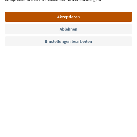
Sprache: Deutsch
Südtirol Guide App
FAQ
Kontakt
Presse
MICE
Datenschutzerklärung
AGB
Impressum
Cookie Policy
Film commission
Über uns