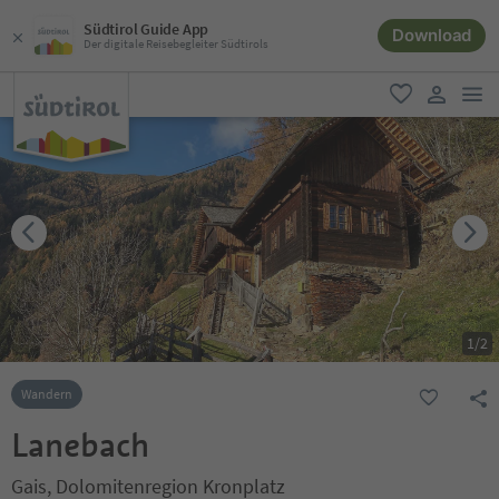
Südtirol Guide App
Download
Der digitale Reisebegleiter Südtirols
men
favorit
user lin
1
/
2
Wandern
Lanebach
Gais, Dolomitenregion Kronplatz