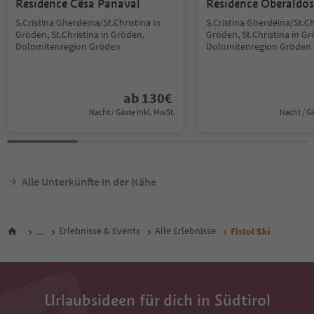
Residence Cësa Panaval
Residence Oberaldos
S.Cristina Gherdëina/St.Christina in
S.Cristina Gherdëina/St.Ch
Gröden, St.Christina in Gröden,
Gröden, St.Christina in G
Dolomitenregion Gröden
Dolomitenregion Gröden
ab
130
€
Nacht / Gäste Inkl. MwSt.
Nacht / G
Alle Unterkünfte in der Nähe
...
Erlebnisse & Events
Alle Erlebnisse
Fistol Ski
Urlaubsideen für dich in Südtirol