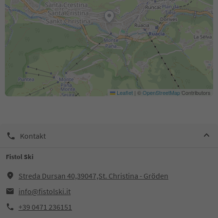
Leaflet
|
©
OpenStreetMap
Contributors
Kontakt
Fistol Ski
Streda Dursan 40,39047,St. Christina - Gröden
info@fistolski.it
+39 0471 236151