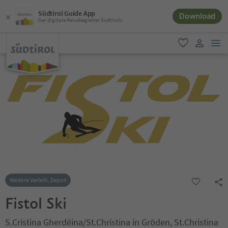
Südtirol Guide App
Download
Der digitale Reisebegleiter Südtirols
men
favorit
user lin
Weitere Verleih, Depot
Fistol Ski
S.Cristina Gherdëina/St.Christina in Gröden, St.Christina