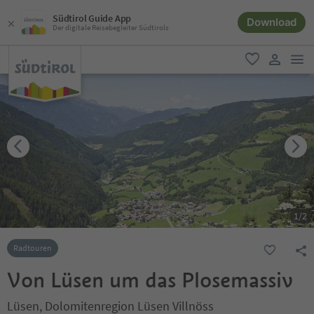
Südtirol Guide App
Download
Der digitale Reisebegleiter Südtirols
men
favorit
user lin
1
/
2
Radtouren
Von Lüsen um das Plosemassiv
Lüsen, Dolomitenregion Lüsen Villnöss