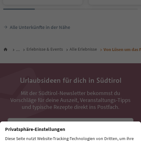
Alle Unterkünfte in der Nähe
...
Erlebnisse & Events
Alle Erlebnisse
Von Lüsen um das 
Urlaubsideen für dich in Südtirol
Mit der Südtirol-Newsletter bekommst du
Vorschläge für deine Auszeit, Veranstaltungs-Tipps
und typische Rezepte direkt ins Postfach.
E-Mail Adresse