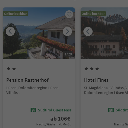
Online buchbar
Online buchbar
1
/
29
Pension Rastnerhof
Hotel Fines
Lüsen, Dolomitenregion Lüsen
St. Magdalena - Villnöss, V
Villnöss
Dolomitenregion Lüsen Vi
Südtirol Guest Pass
Südtir
ab
106
€
Nacht / Gäste Inkl. MwSt.
Nacht / G