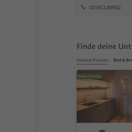
+39 0471 849422
Finde deine Un
Hotel & Pension
Bed & Br
Online buchbar