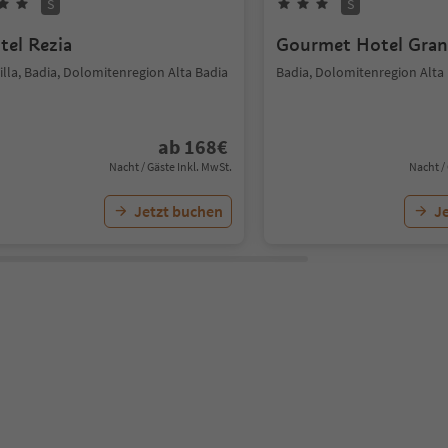
S
S
tel Rezia
Gourmet Hotel Gran
illa, Badia, Dolomitenregion Alta Badia
Badia, Dolomitenregion Alta
ab
168
€
Nacht / Gäste Inkl. MwSt.
Nacht /
Jetzt buchen
J