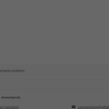
Verkehrsmitteln
 - Armentarola
San Cassiano
sancassiano@altab