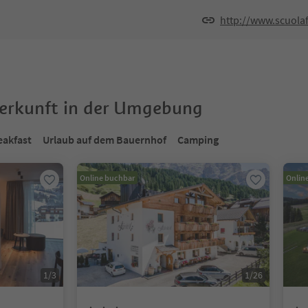
http://www.scuola
terkunft in der Umgebung
eakfast
Urlaub auf dem Bauernhof
Camping
Online buchbar
Onlin
1
/
3
1
/
26