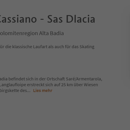
assiano - Sas Dlacia
Dolomitenregion Alta Badia
für die klassische Laufart als auch für das Skating
dia befindet sich in der Ortschaft Saré/Armentarola,
Langlaufloipe erstreckt sich auf 25 km über Wiesen
irgskette des
...
Lies mehr