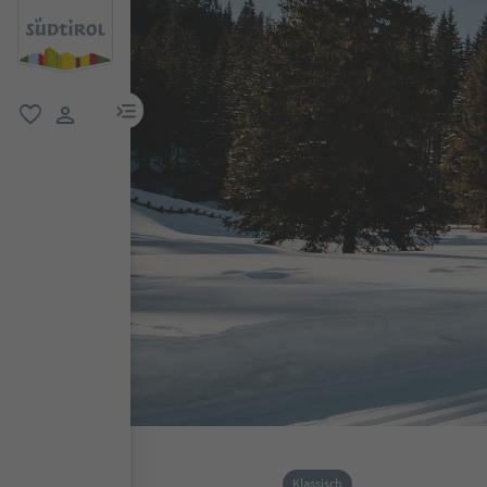
menu link
favorit
user link
Klassisch