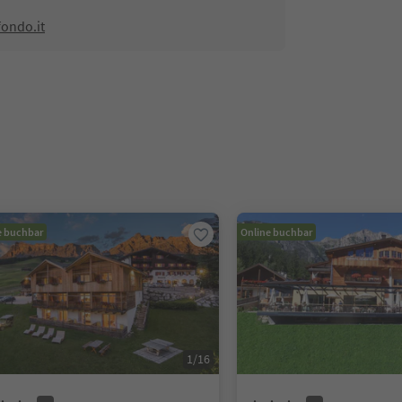
fondo.it
e buchbar
Online buchbar
1
/
16