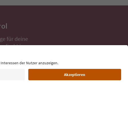
rol
ge für deine
 direkt ins