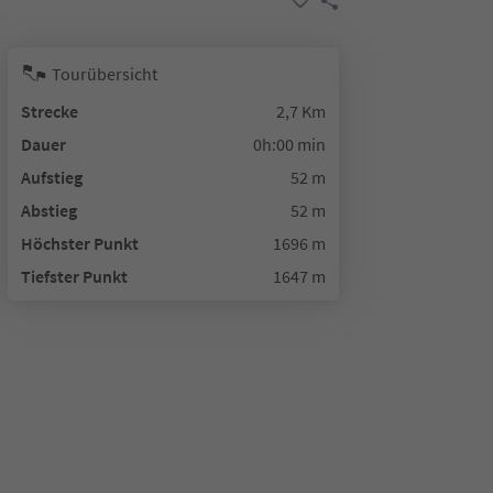
Tourübersicht
Strecke
2,7 Km
Dauer
0h:00 min
Aufstieg
52 m
Abstieg
52 m
Höchster Punkt
1696 m
Tiefster Punkt
1647 m