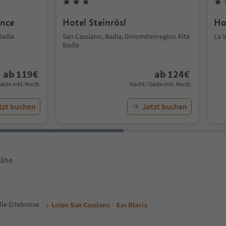
ence
Hotel Steinrösl
Ho
Badia
San Cassiano, Badia, Dolomitenregion Alta
La V
Badia
ab
119
€
ab
124
€
Gäste Inkl. MwSt.
Nacht / Gäste Inkl. MwSt.
tzt buchen
Jetzt buchen
Nähe
lle Erlebnisse
Loipe San Cassiano - Sas Dlacia