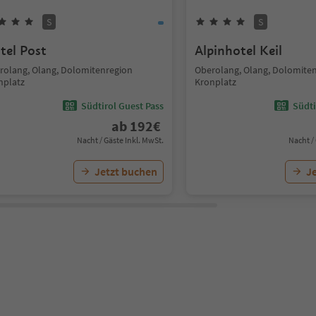
S
S
tel Post
Alpinhotel Keil
rolang, Olang, Dolomitenregion
Oberolang, Olang, Dolomite
nplatz
Kronplatz
Südtirol Guest Pass
Südti
ab
192
€
Nacht / Gäste Inkl. MwSt.
Nacht /
Jetzt buchen
J