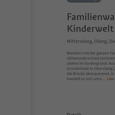
Familienwa
Kinderwelt
Mitterolang, Olang, D
Wandern mit der ganzen Fami
Höhenunterschied zeichnen
stehen im Vordergrund. Aus
Grundschule in Oberolang (A
die Brücke überquerend, in 
handelt es sich um e
...
Lies
Details