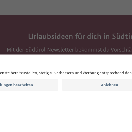
Urlaubsideen für dich in Südti
Mit der Südtirol-Newsletter bekommst du Vorschlä
Auszeit, Veranstaltungs-Tipps und typische Rezepte
Postfach.
E-Mail Adresse
Jetzt anmelden