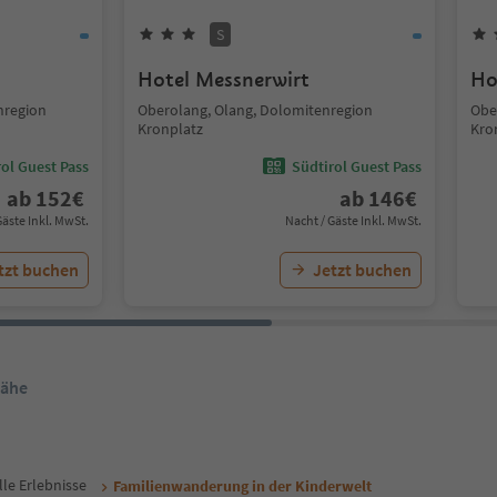
S
Hotel Messnerwirt
Ho
nregion
Oberolang, Olang, Dolomitenregion
Obe
Kronplatz
Kro
ol Guest Pass
Südtirol Guest Pass
ab
152
€
ab
146
€
Gäste Inkl. MwSt.
Nacht / Gäste Inkl. MwSt.
tzt buchen
Jetzt buchen
Nähe
lle Erlebnisse
Familienwanderung in der Kinderwelt