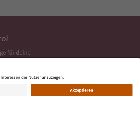
rol
ge für deine
 direkt ins