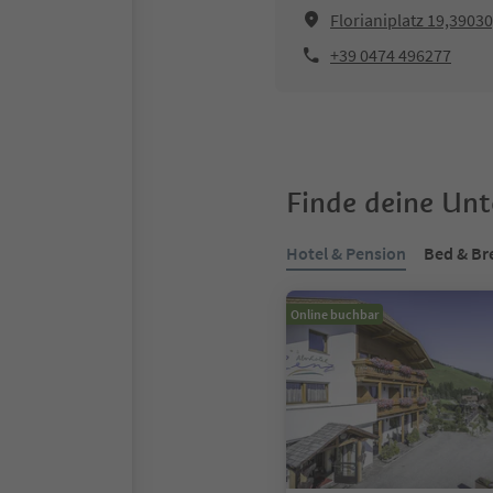
Florianiplatz 19,3903
+39 0474 496277
Finde deine Un
Hotel & Pension
Bed & Br
Online buchbar