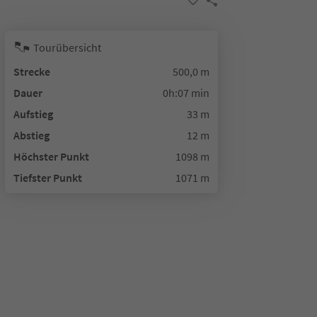
Tourübersicht
Strecke
500,0 m
Dauer
0h:07 min
Aufstieg
33 m
Abstieg
12 m
Höchster Punkt
1098 m
Tiefster Punkt
1071 m