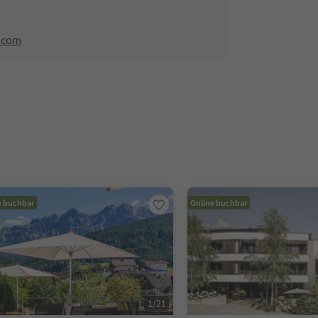
.com
e buchbar
Online buchbar
1
/
21