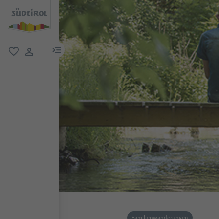
menu link
favorit
user link
Familienwanderungen