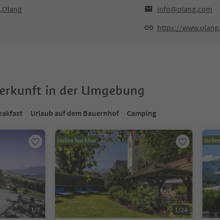
0,Olang
info@olang.com
https://www.olang
terkunft in der Umgebung
eakfast
Urlaub auf dem Bauernhof
Camping
Online buchbar
Onlin
1
/
7
1
/
24