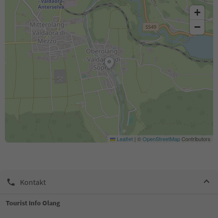
+
−
Leaflet
|
©
OpenStreetMap
Contributors
Kontakt
Tourist Info Olang