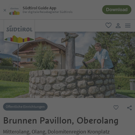
Südtirol Guide App
Download
Der digitale Reisebegleiter Südtirols
men
favorit
user lin
Öffentliche Einrichtungen
Brunnen Pavillon, Oberolang
Mitterolang, Olang, Dolomitenregion Kronplatz