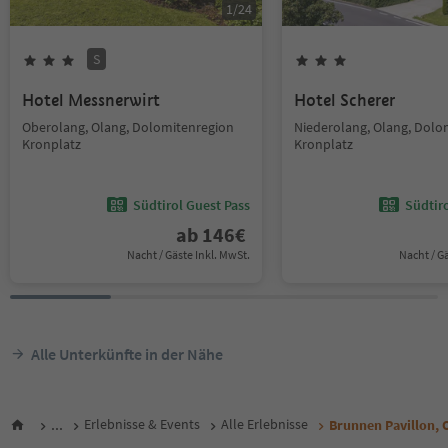
1
/
24
S
Hotel Messnerwirt
Hotel Scherer
Oberolang, Olang, Dolomitenregion
Niederolang, Olang, Dolo
Kronplatz
Kronplatz
Südtirol Guest Pass
Südtir
ab
146
€
Nacht / Gäste Inkl. MwSt.
Nacht / G
Alle Unterkünfte in der Nähe
...
Erlebnisse & Events
Alle Erlebnisse
Brunnen Pavillon, 