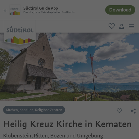
Südtirol Guide App
Download
Der digitale Reisebegleiter Südtirols
men
favorit
user lin
Kirchen, Kapellen, Religiöse Zentren
Heilig Kreuz Kirche in Kematen
Klobenstein, Ritten, Bozen und Umgebung