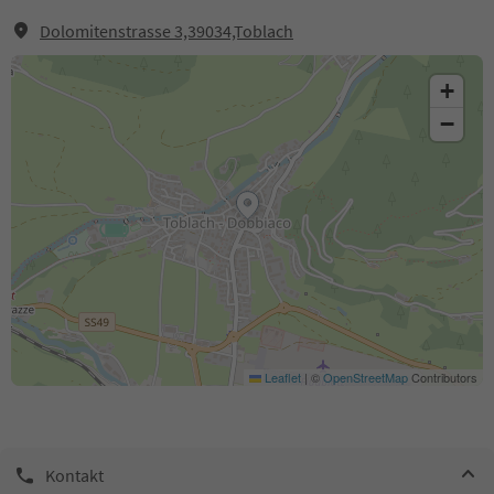
Dolomitenstrasse 3,39034,Toblach
+
−
Leaflet
|
©
OpenStreetMap
Contributors
Kontakt