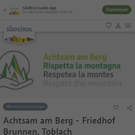
Südtirol Guide App
Download
Der digitale Reisebegleiter Südtirols
men
favorit
user lin
Öffentliche Einrichtungen
Achtsam am Berg - Friedhof
Brunnen, Toblach