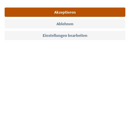
Sprache: Deutsch
Südtirol Guide App
FAQ
Kontakt
Presse
MICE
Datenschutzerklärung
AGB
Impressum
Cookie Policy
Film commission
Über uns