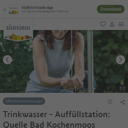
Südtirol Guide App
Download
Der digitale Reisebegleiter Südtirols
men
favorit
user lin
1
/
3
Öffentliche Einrichtungen
Trinkwasser - Auffüllstation:
Quelle Bad Kochenmoos