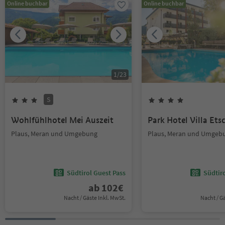
Online buchbar
Online buchbar
1
/
23
S
Wohlfühlhotel Mei Auszeit
Park Hotel Villa Ets
Plaus, Meran und Umgebung
Plaus, Meran und Umgeb
Südtirol Guest Pass
Südtir
ab
102
€
Nacht / Gäste Inkl. MwSt.
Nacht / G