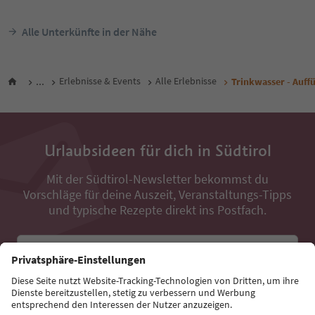
Alle Unterkünfte in der Nähe
...
Erlebnisse & Events
Alle Erlebnisse
Trinkwasser - Auff
Urlaubsideen für dich in Südtirol
Mit der Südtirol-Newsletter bekommst du
Vorschläge für deine Auszeit, Veranstaltungs-Tipps
und typische Rezepte direkt ins Postfach.
E-Mail Adresse
Jetzt anmelden