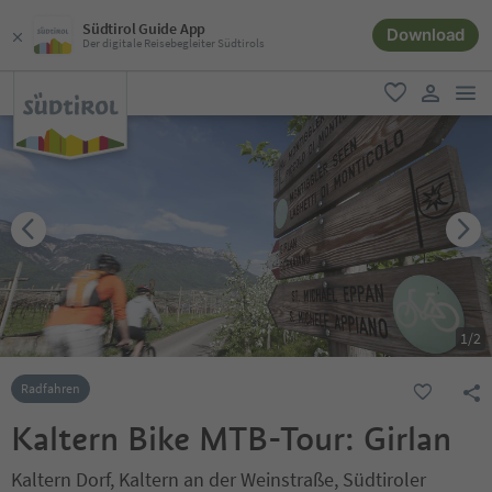
Südtirol Guide App
Download
Der digitale Reisebegleiter Südtirols
men
favorit
user lin
1
/
2
Radfahren
Kaltern Bike MTB-Tour: Girlan
Kaltern Dorf, Kaltern an der Weinstraße, Südtiroler