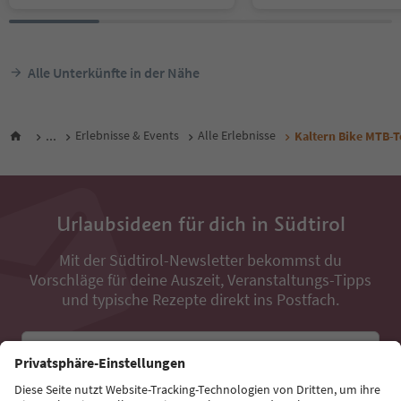
Alle Unterkünfte in der Nähe
...
Erlebnisse & Events
Alle Erlebnisse
Kaltern Bike MTB-T
Urlaubsideen für dich in Südtirol
Mit der Südtirol-Newsletter bekommst du
Vorschläge für deine Auszeit, Veranstaltungs-Tipps
und typische Rezepte direkt ins Postfach.
E-Mail Adresse