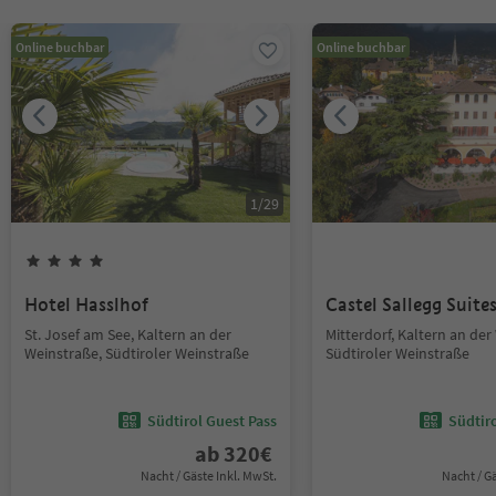
Online buchbar
Online buchbar
1
/
29
Hotel Hasslhof
Castel Sallegg Suite
St. Josef am See, Kaltern an der
Mitterdorf, Kaltern an der
Weinstraße, Südtiroler Weinstraße
Südtiroler Weinstraße
Südtirol Guest Pass
Südtir
ab
320
€
Nacht / Gäste Inkl. MwSt.
Nacht / G